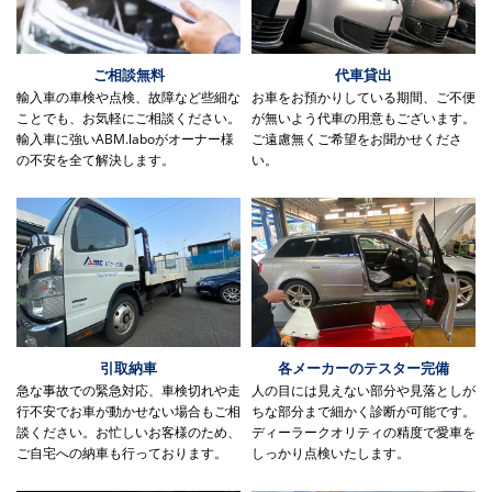
ご相談無料
代車貸出
輸入車の車検や点検、故障など些細な
お車をお預かりしている期間、ご不便
ことでも、お気軽にご相談ください。
が無いよう代車の用意もございます。
輸入車に強いABM.laboがオーナー様
ご遠慮無くご希望をお聞かせくださ
の不安を全て解決します。
い。
引取納車
各メーカーのテスター完備
急な事故での緊急対応、車検切れや走
人の目には見えない部分や見落としが
行不安でお車が動かせない場合もご相
ちな部分まで細かく診断が可能です。
談ください。お忙しいお客様のため、
ディーラークオリティの精度で愛車を
ご自宅への納車も行っております。
しっかり点検いたします。