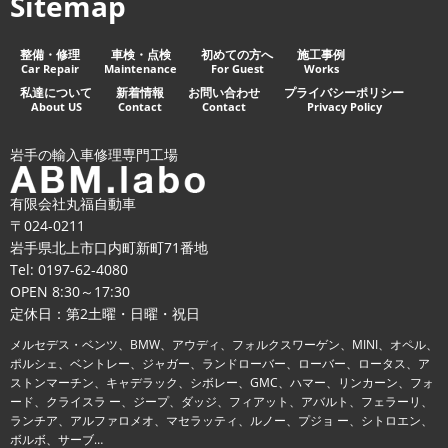
Sitemap
整備・修理
車検・点検
初めての方へ
施工事例
Car Repair
Maintenance
For Guest
Works
私達について
新着情報
お問い合わせ
プライバシーポリシー
About US
Contact
Contact
Privacy Policy
岩手の輸入車修理専門工場
有限会社丸福自動車
〒024-0211
岩手県北上市口内町新町71番地
Tel:
0197-62-4080
OPEN 8:30～17:30
定休日：第2土曜・日曜・祝日
メルセデス・ベンツ、BMW、アウディ、フォルクスワーゲン、MINI、オペル、
ポルシェ、ベントレー、ジャガー、ランドローバー、ローバー、ロータス、ア
ストンマーチン、キャデラック、シボレー、GMC、ハマー、リンカーン、フォ
ード、クライスラ ー、ジープ、ダッジ、フィアット、アバルト、フェラーリ、
ランチア、アルファロメオ、マセラッティ、ルノー、プジョ ー、シトロエン、
ボルボ、サーブ…