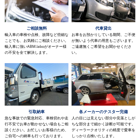
ご相談無料
代車貸出
輸入車の車検や点検、故障など些細な
お車をお預かりしている期間、ご不便
ことでも、お気軽にご相談ください。
が無いよう代車の用意もございます。
輸入車に強いABM.laboがオーナー様
ご遠慮無くご希望をお聞かせくださ
の不安を全て解決します。
い。
引取納車
各メーカーのテスター完備
急な事故での緊急対応、車検切れや走
人の目には見えない部分や見落としが
行不安でお車が動かせない場合もご相
ちな部分まで細かく診断が可能です。
談ください。お忙しいお客様のため、
ディーラークオリティの精度で愛車を
ご自宅への納車も行っております。
しっかり点検いたします。