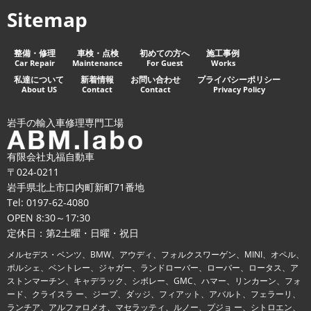
Sitemap
整備・修理
車検・点検
初めての方へ
施工事例
Car Repair
Maintenance
For Guest
Works
私達について
新着情報
お問い合わせ
プライバシーポリシー
About US
Contact
Contact
Privacy Policy
岩手の輸入車修理専門工場
有限会社丸福自動車
〒024-0211
岩手県北上市口内町新町71番地
Tel:
0197-62-4080
OPEN 8:30～17:30
定休日：第2土曜・日曜・祝日
メルセデス・ベンツ、BMW、アウディ、フォルクスワーゲン、MINI、オペル、
ポルシェ、ベントレー、ジャガー、ランドローバー、ローバー、ロータス、ア
ストンマーチン、キャデラック、シボレー、GMC、ハマー、リンカーン、フォ
ード、クライスラ ー、ジープ、ダッジ、フィアット、アバルト、フェラーリ、
ランチア、アルファロメオ、マセラッティ、ルノー、プジョ ー、シトロエン、