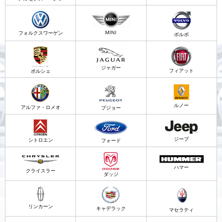
MINI
フォルクスワーゲン
ボルボ
ジャガー
フィアット
ポルシェ
ルノー
アルファ・ロメオ
プジョー
ジープ
シトロエン
フォード
ハマー
クライスラー
ダッジ
リンカーン
キャデラック
マセラティ