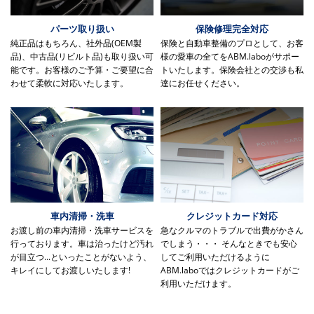
パーツ取り扱い
保険修理完全対応
純正品はもちろん、社外品(OEM製
保険と自動車整備のプロとして、お客
品)、中古品(リビルト品)も取り扱い可
様の愛車の全てをABM.laboがサポー
能です。お客様のご予算・ご要望に合
トいたします。保険会社との交渉も私
わせて柔軟に対応いたします。
達にお任せください。
車内清掃・洗車
クレジットカード対応
お渡し前の車内清掃・洗車サービスを
急なクルマのトラブルで出費がかさん
行っております。車は治ったけど汚れ
でしまう・・・ そんなときでも安心
が目立つ...といったことがないよう、
してご利用いただけるように
キレイにしてお渡しいたします!
ABM.laboではクレジットカードがご
利用いただけます。