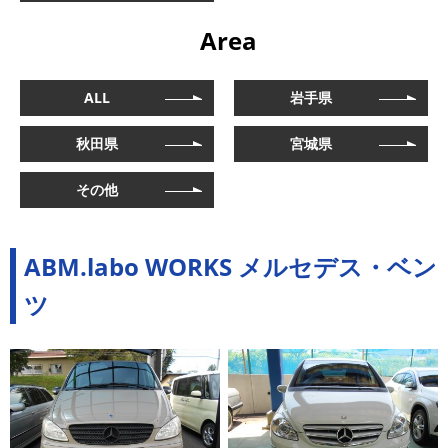
Area
ALL
岩手県
秋田県
宮城県
その他
ABM.labo WORKS メルセデス・ベン
ツ