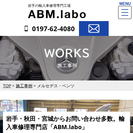
MENU
岩手の輸入車修理専門工場
togg
navi
0197-62-4080
TOP
>
施工事例
>
メルセデス・ベンツ
岩手・秋田・宮城からお問い合わせ多数。
輸
入車修理専門店「ABM.labo」